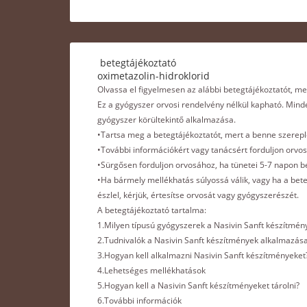
betegtájékoztató
oximetazolin-hidroklorid
Olvassa el figyelmesen az alábbi betegtájékoztatót, m
Ez a gyógyszer orvosi rendelvény nélkül kapható. Mind
gyógyszer körültekintő alkalmazása.
•Tartsa meg a betegtájékoztatót, mert a benne szerepl
•További információkért vagy tanácsért forduljon orv
•Sürgősen forduljon orvosához, ha tünetei 5-7 napon 
•Ha bármely mellékhatás súlyossá válik, vagy ha a bet
észlel, kérjük, értesítse orvosát vagy gyógyszerészét.
A betegtájékoztató tartalma:
1.Milyen típusú gyógyszerek a Nasivin Sanft készítmé
2.Tudnivalók a Nasivin Sanft készítmények alkalmazása
3.Hogyan kell alkalmazni Nasivin Sanft készítményeket
4.Lehetséges mellékhatások
5.Hogyan kell a Nasivin Sanft készítményeket tárolni?
6.További információk