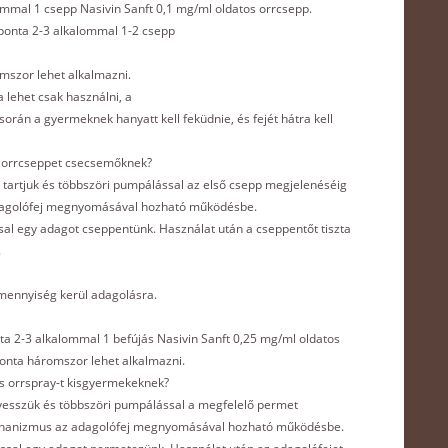
lommal 1 csepp Nasivin Sanft 0,1 mg/ml oldatos orrcsepp.
aponta 2-3 alkalommal 1-2 csepp
mszor lehet alkalmazni.
a lehet csak használni, a
orán a gyermeknek hanyatt kell feküdnie, és fejét hátra kell
s orrcseppet csecsemőknek?
 tartjuk és többszöri pumpálással az első csepp megjelenéséig
adagolófej megnyomásával hozható működésbe.
 egy adagot cseppentünk. Használat után a cseppentőt tiszta
.
ennyiség kerül adagolásra.
nta 2-3 alkalommal 1 befújás Nasivin Sanft 0,25 mg/ml oldatos
ponta háromszor lehet alkalmazni.
s orrspray-t kisgyermekeknek?
vesszük és többszöri pumpálással a megfelelő permet
mechanizmus az adagolófej megnyomásával hozható működésbe.