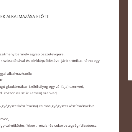
YEK ALKALMAZÁSA ELŐTT
készítmény bármely egyéb összetevőjére.
a kiszáradásával és pörkképződésével járó krónikus nátha egy
ggal alkalmazhatók:
l:
ú glaukómában (zöldhályog egy vállfaja) szenved,
l. koszorúér szűkületben) szenved,
ló gyógyszerkészítmény) és más gyógyszerkészítményekkel
enved,
gy-túlműködés (hipertireózis) és cukorbetegség (diabétesz