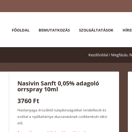
FŐOLDAL
BEMUTATKOZÁS
SZOLGÁLTATÁSOK
HÍRE
Kezdőoldal /
Megfázás, f
Nasivin Sanft 0,05% adagoló
orrspray 10ml
3760 Ft
Hatóanyaga érszűkítő tulajdonságokkal rendelkezik és
ezáltal a nyálkahártya-duzzanatának csökkenését idézi
elő.